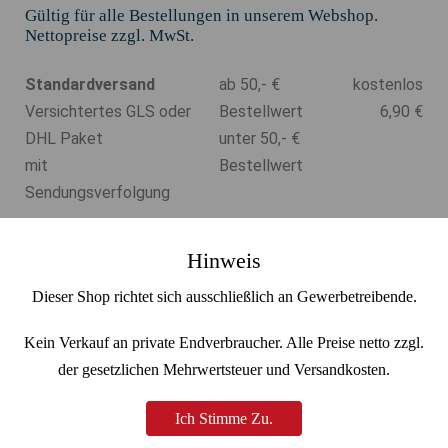
Gültig für alle Bestellungen in unserem Webshop.
Nettopreise zzgl. MwSt.
Standardversand
ab 50,- €
kostenlos
Versichtertes GLS oder
Bestellwert
6,90 €
DHL Paket
unter 50,- €
mit
Bestellwert
Sendungsverfolgung
Kein Versand in Länder außerhalb von Deutschland
Hinweis
Dieser Shop richtet sich ausschließlich an Gewerbetreibende.
Kein Verkauf an private Endverbraucher. Alle Preise netto zzgl.
der gesetzlichen Mehrwertsteuer und Versandkosten.
Ich Stimme Zu.