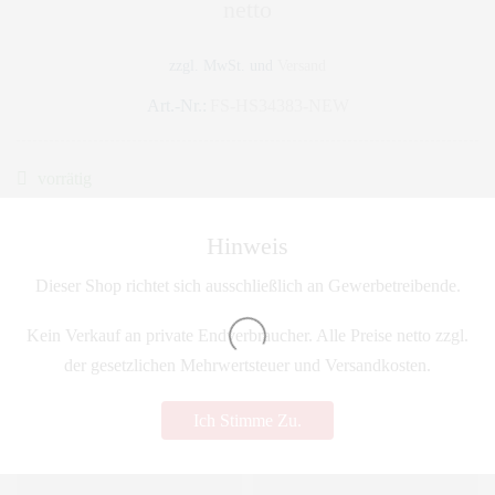
netto
zzgl. MwSt. und
Versand
Art.-Nr.:
FS-HS34383-NEW
vorrätig
Hinweis
Dieser Shop richtet sich ausschließlich an Gewerbetreibende.
IN DEN WARENKORB
Kein Verkauf an private Endverbraucher. Alle Preise netto zzgl.
der gesetzlichen Mehrwertsteuer und Versandkosten.
Ähnliche Artikel
Ich Stimme Zu.