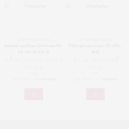
Unkategorisiert
Unkategorisiert
Hochdruckfilter-Gehäuse FS-
Filterglocke kmpl. FS-KPL-
FS-HP-FI-LO-N
M15
Art.-Nr.:
FS-FS-HP-FI-LO-N
Art.-Nr.:
FS-KPL-M15
130,00
€
7,00
€
netto
netto
zzgl. MwSt. und
Versand
zzgl. MwSt. und
Versand