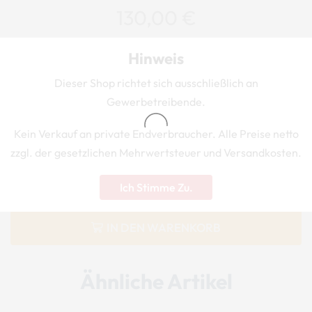
130,00
€
netto
Hinweis
zzgl. MwSt. und
Versand
Dieser Shop richtet sich ausschließlich an
Gewerbetreibende.
Art.-Nr.:
FS-HP-FI-LO-N
Kein Verkauf an private Endverbraucher. Alle Preise netto
zzgl. der gesetzlichen Mehrwertsteuer und Versandkosten.
vorrätig
Ich Stimme Zu.
IN DEN WARENKORB
Ähnliche Artikel