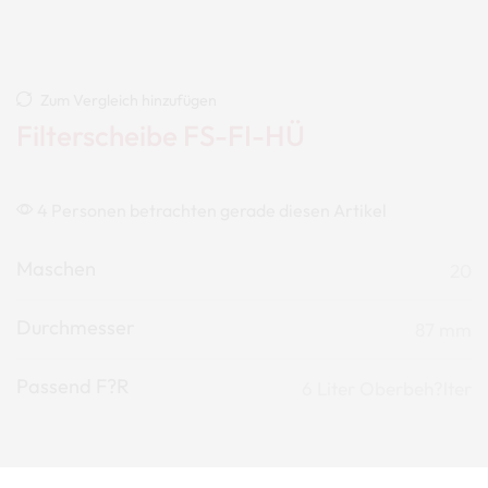
Zum Vergleich hinzufügen
Filterscheibe FS-FI-HÜ
4 Personen betrachten gerade diesen Artikel
Maschen
20
Durchmesser
87 mm
Passend F?r
6 Liter Oberbeh?lter