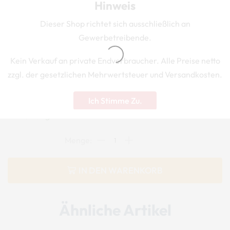
Hinweis
2,80
€
Dieser Shop richtet sich ausschließlich an
netto
Gewerbetreibende.
Kein Verkauf an private Endverbraucher. Alle Preise netto
zzgl. MwSt. und
Versand
zzgl. der gesetzlichen Mehrwertsteuer und Versandkosten.
Art.-Nr.:
FS-FI-HÜ
Ich Stimme Zu.
vorrätig
IN DEN WARENKORB
Ähnliche Artikel