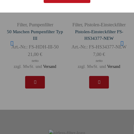
Filter
,
Pumpenfilter
Filter
,
Pistolen-Einsteckfilter
50 Maschen Pumpenfilter Typ
Pistolen-Einsteckfilter FS-
III
HS34377-NEW
Art.-Nr.:
FS-HDH-III-50
Art.-Nr.:
FS-HS34377-NEW
21,00
€
7,00
€
netto
netto
zzgl. MwSt. und
Versand
zzgl. MwSt. und
Versand