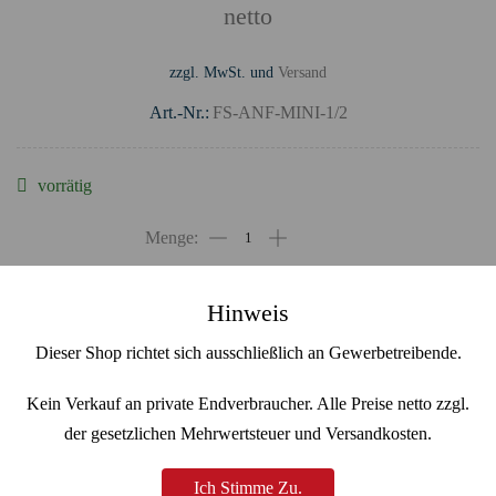
netto
zzgl. MwSt. und
Versand
Art.-Nr.:
FS-ANF-MINI-1/2
vorrätig
IN DEN WARENKORB
Hinweis
Dieser Shop richtet sich ausschließlich an Gewerbetreibende.
Ähnliche Artikel
Kein Verkauf an private Endverbraucher. Alle Preise netto zzgl.
der gesetzlichen Mehrwertsteuer und Versandkosten.
Ich Stimme Zu.