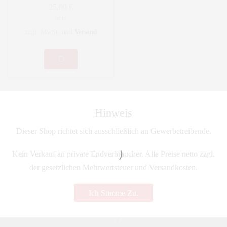
25,00
€
netto
zzgl. MwSt. und
Versand
Hinweis
Dieser Shop richtet sich ausschließlich an Gewerbetreibende.
Kein Verkauf an private Endverbraucher. Alle Preise netto zzgl.
der gesetzlichen Mehrwertsteuer und Versandkosten.
Ich Stimme Zu.
Unsere Versandpartner