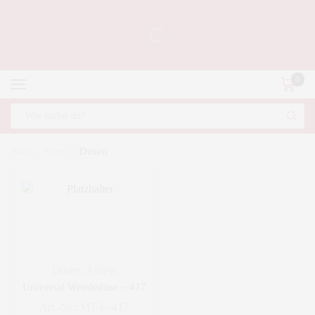
0
Start
Shop
Düsen
Düsen
,
Airless
Universal Wendedüse – 417
Art.-Nr.:
MT-U-417